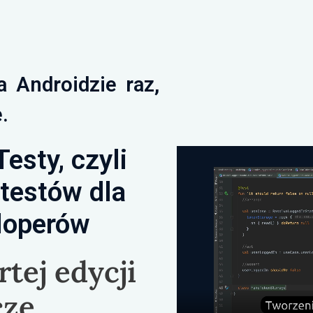
a Androidzie raz,
.
Testy, czyli
 testów dla
loperów
tej edycji
zcze…