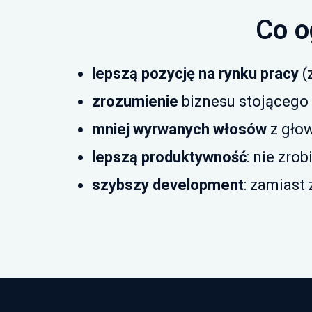
Co o
lepszą pozycję na rynku pracy
(
zrozumienie
biznesu stojącego 
mniej wyrwanych włosów
z gło
lepszą produktywność
: nie zrob
szybszy development
: zamiast