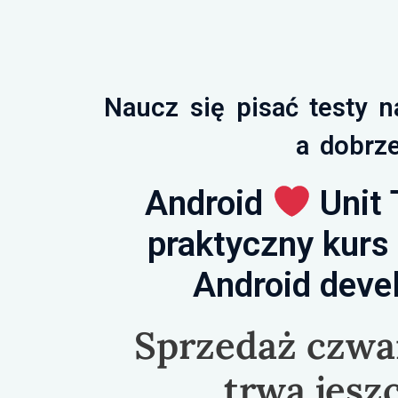
Naucz się pisać testy n
a dobrze
Android
Unit 
praktyczny kurs
Android deve
Sprzedaż czwar
trwa jes