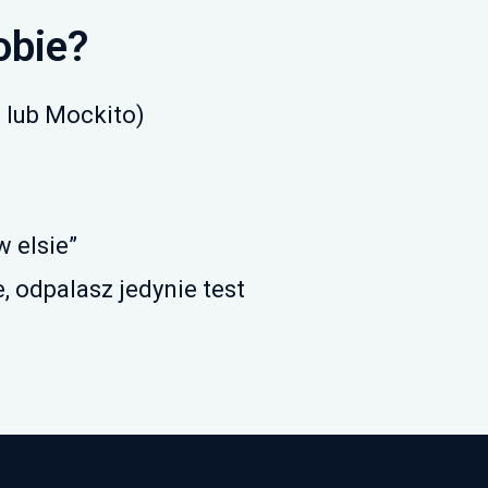
obie?
 lub Mockito)
w elsie”
 odpalasz jedynie test